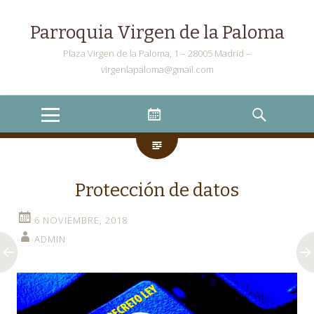
Parroquia Virgen de la Paloma
Plaza Virgen de la Paloma, 1 – 28005 Madrid –
virgenlapaloma@gmail.com
Menu
Widgets
Search
Protección de datos
6 NOVIEMBRE, 2018
ADMIN