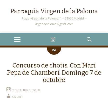
Parroquia Virgen de la Paloma
Plaza Virgen de la Paloma, 1 – 28005 Madrid –
virgenlapaloma@gmail.com
Menu
Widgets
Search
Concurso de chotis. Con Mari
Pepa de Chamberí. Domingo 7 de
octubre
7 OCTUBRE, 2018
ADMIN