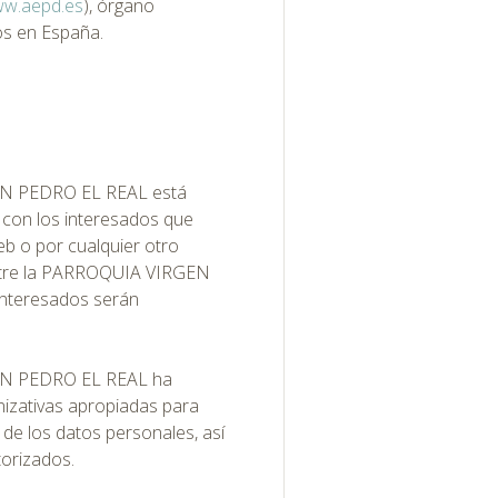
w.aepd.es
), órgano
os en España.
N PEDRO EL REAL está
s con los interesados que
b o por cualquier otro
entre la PARROQUIA VIRGEN
nteresados serán
N PEDRO EL REAL ha
nizativas apropiadas para
d de los datos personales, así
torizados.