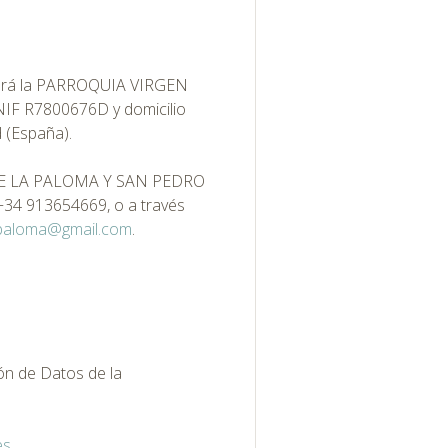
 será la PARROQUIA VIRGEN
F R7800676D y domicilio
d (España).
 DE LA PALOMA Y SAN PEDRO
 +34 913654669, o a través
apaloma@gmail.com
.
ón de Datos de la
es