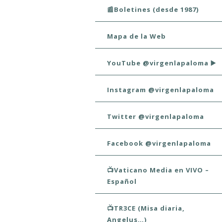
📰Boletines (desde 1987)
Mapa de la Web
YouTube @virgenlapaloma ▶️
Instagram @virgenlapaloma
Twitter @virgenlapaloma
Facebook @virgenlapaloma
📺Vaticano Media en VIVO –
Español
📺TR3CE (Misa diaria,
Angelus…)