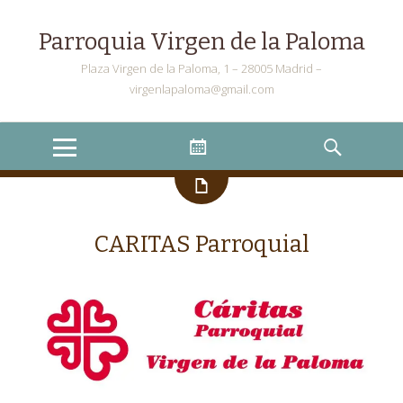
Parroquia Virgen de la Paloma
Plaza Virgen de la Paloma, 1 – 28005 Madrid –
virgenlapaloma@gmail.com
Menu
Widgets
Search
CARITAS Parroquial