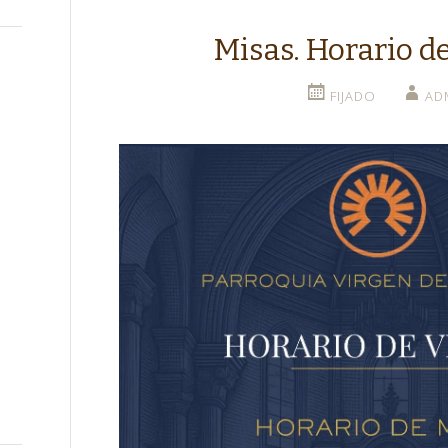
Misas. Horario d
FIJADO
AD