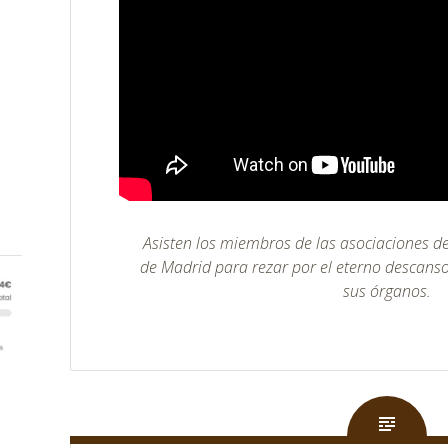
Asisten los miembros de las asociaciones d
de Madrid para rezar por el eterno descans
sus órganos.