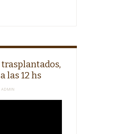
 trasplantados,
a las 12 hs
ADMIN