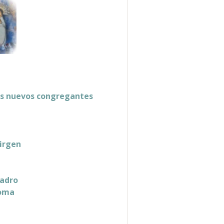
los nuevos congregantes
Virgen
uadro
loma