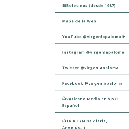
📰Boletines (desde 1987)
Mapa de la Web
YouTube @virgenlapaloma ▶️
Instagram @virgenlapaloma
Twitter @virgenlapaloma
Facebook @virgenlapaloma
📺Vaticano Media en VIVO –
Español
📺TR3CE (Misa diaria,
Angelus…)