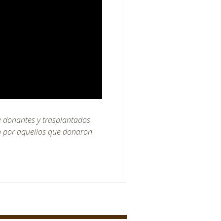
e donantes y trasplantados
o por aquellos que donaron