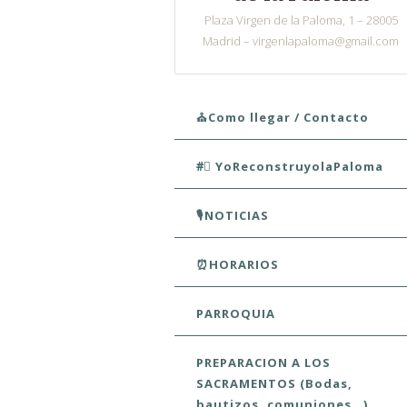
Plaza Virgen de la Paloma, 1 – 28005
Madrid – virgenlapaloma@gmail.com
Skip to content
⛪Como llegar / Contacto
#⃣ YoReconstruyolaPaloma
🎙️NOTICIAS
⏰HORARIOS
PARROQUIA
PREPARACION A LOS
SACRAMENTOS (Bodas,
bautizos, comuniones…)