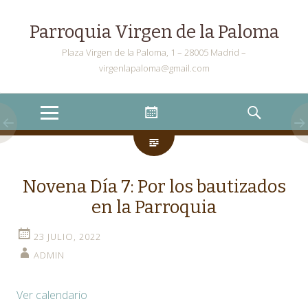
Parroquia Virgen de la Paloma
Plaza Virgen de la Paloma, 1 – 28005 Madrid –
virgenlapaloma@gmail.com
Menu
Widgets
Search
Novena Día 7: Por los bautizados
en la Parroquia
23 JULIO, 2022
ADMIN
Ver calendario