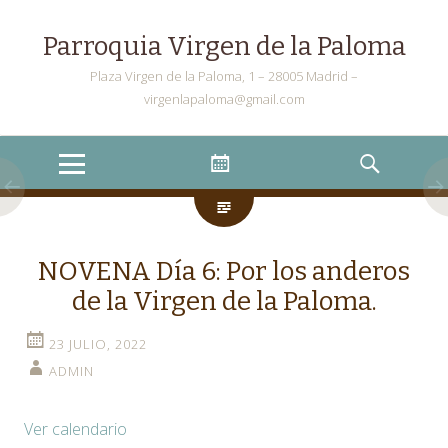
Parroquia Virgen de la Paloma
Plaza Virgen de la Paloma, 1 – 28005 Madrid –
virgenlapaloma@gmail.com
Menu
Widgets
Search
NOVENA Día 6: Por los anderos
de la Virgen de la Paloma.
23 JULIO, 2022
ADMIN
Ver calendario