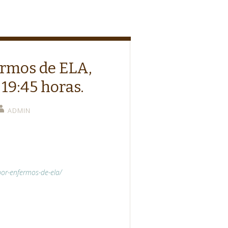
ermos de ELA,
 19:45 horas.
ADMIN
por-enfermos-de-ela/