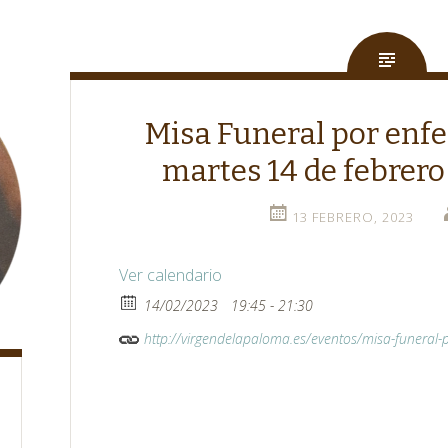
Misa Funeral por enf
martes 14 de febrero
13 FEBRERO, 2023
Ver calendario
14/02/2023
19:45 - 21:30
http://virgendelapaloma.es/eventos/misa-funeral-