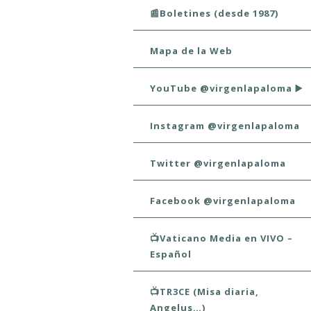
📰Boletines (desde 1987)
Mapa de la Web
YouTube @virgenlapaloma ▶️
Instagram @virgenlapaloma
Twitter @virgenlapaloma
Facebook @virgenlapaloma
📺Vaticano Media en VIVO –
Español
📺TR3CE (Misa diaria,
Angelus…)