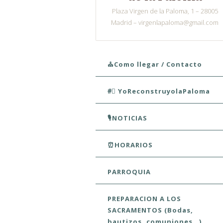
Plaza Virgen de la Paloma, 1 – 28005
Madrid – virgenlapaloma@gmail.com
Skip to content
⛪Como llegar / Contacto
#⃣ YoReconstruyolaPaloma
🎙️NOTICIAS
⏰HORARIOS
PARROQUIA
PREPARACION A LOS
SACRAMENTOS (Bodas,
bautizos, comuniones…)