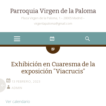
Parroquia Virgen de la Paloma
Plaza Virgen de la Paloma, 1 – 28005 Madrid –
virgenlapaloma@gmail.com
Menu
Widgets
Search
Exhibición en Cuaresma de la
exposición “Viacrucis”
13 FEBRERO, 2023
ADMIN
Ver calendario