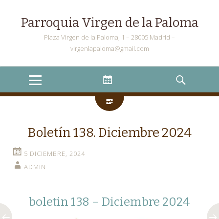
Parroquia Virgen de la Paloma
Plaza Virgen de la Paloma, 1 – 28005 Madrid –
virgenlapaloma@gmail.com
Menu
Widgets
Search
Boletín 138. Diciembre 2024
5 DICIEMBRE, 2024
ADMIN
boletin 138 – Diciembre 2024