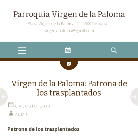
Parroquia Virgen de la Paloma
Plaza Virgen de la Paloma, 1 – 28005 Madrid –
virgenlapaloma@gmail.com
Menu
Widgets
Search
Virgen de la Paloma: Patrona de
los trasplantados
6 AGOSTO, 2018
ADMIN
Patrona de los trasplantados