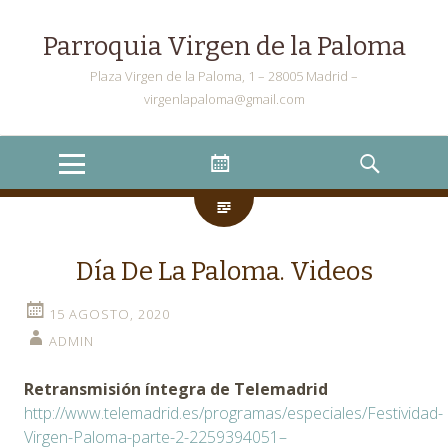
Parroquia Virgen de la Paloma
Plaza Virgen de la Paloma, 1 – 28005 Madrid –
virgenlapaloma@gmail.com
Menu
Widgets
Search
Día De La Paloma. Videos
15 AGOSTO, 2020
ADMIN
Retransmisión íntegra de Telemadrid
http://www.telemadrid.es/programas/especiales/Festividad-
Virgen-Paloma-parte-2-2259394051–