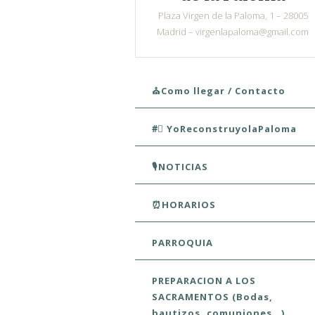
Plaza Virgen de la Paloma, 1 – 28005
Madrid – virgenlapaloma@gmail.com
Skip to content
⛪Como llegar / Contacto
#⃣ YoReconstruyolaPaloma
🎙️NOTICIAS
⏰HORARIOS
PARROQUIA
PREPARACION A LOS
SACRAMENTOS (Bodas,
bautizos, comuniones…)