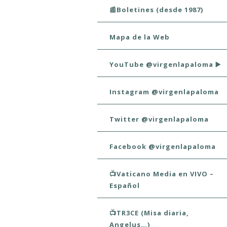
📰Boletines (desde 1987)
Mapa de la Web
YouTube @virgenlapaloma ▶️
Instagram @virgenlapaloma
Twitter @virgenlapaloma
Facebook @virgenlapaloma
📺Vaticano Media en VIVO –
Español
📺TR3CE (Misa diaria,
Angelus…)