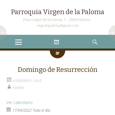
Parroquia Virgen de la Paloma
Plaza Virgen de la Paloma, 1 – 28005 Madrid –
virgenlapaloma@gmail.com
Menu
Widgets
Search
Domingo de Resurrección
4 FEBRERO, 2022
ADMIN
Ver calendario
17/04/2022 Todo el día