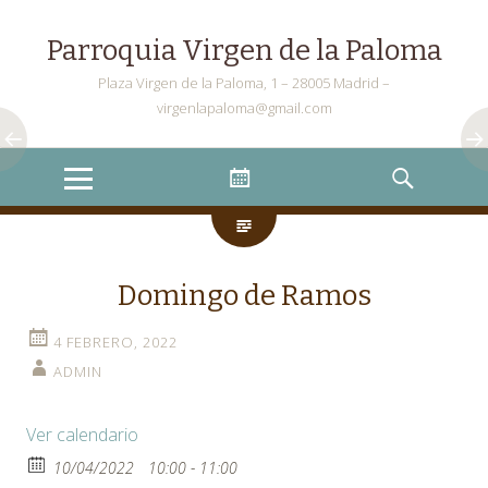
Parroquia Virgen de la Paloma
Plaza Virgen de la Paloma, 1 – 28005 Madrid –
virgenlapaloma@gmail.com
Menu
Widgets
Search
Domingo de Ramos
4 FEBRERO, 2022
ADMIN
Ver calendario
10/04/2022
10:00 - 11:00