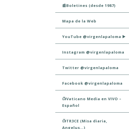
📰Boletines (desde 1987)
Mapa de la Web
YouTube @virgenlapaloma ▶️
Instagram @virgenlapaloma
Twitter @virgenlapaloma
Facebook @virgenlapaloma
📺Vaticano Media en VIVO –
Español
📺TR3CE (Misa diaria,
Angelus…)