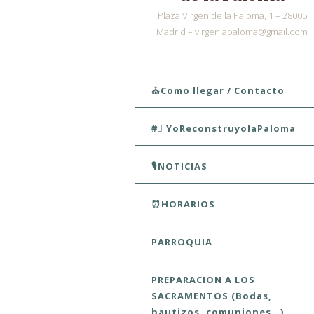
Plaza Virgen de la Paloma, 1 – 28005
Madrid – virgenlapaloma@gmail.com
Skip to content
⛪Como llegar / Contacto
#⃣ YoReconstruyolaPaloma
🎙️NOTICIAS
⏰HORARIOS
PARROQUIA
PREPARACION A LOS
SACRAMENTOS (Bodas,
bautizos, comuniones…)