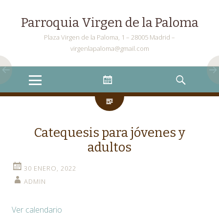
Parroquia Virgen de la Paloma
Plaza Virgen de la Paloma, 1 – 28005 Madrid –
virgenlapaloma@gmail.com
Menu
Widgets
Search
Catequesis para jóvenes y
adultos
30 ENERO, 2022
ADMIN
Ver calendario