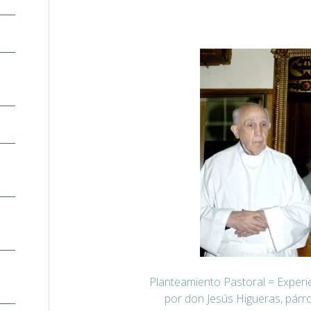
Planteamiento Pastoral = Experi
por don Jesús Higueras, párro