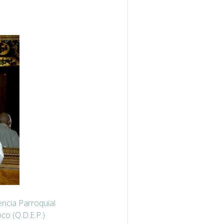
encia Parroquial
co (Q.D.E.P.)