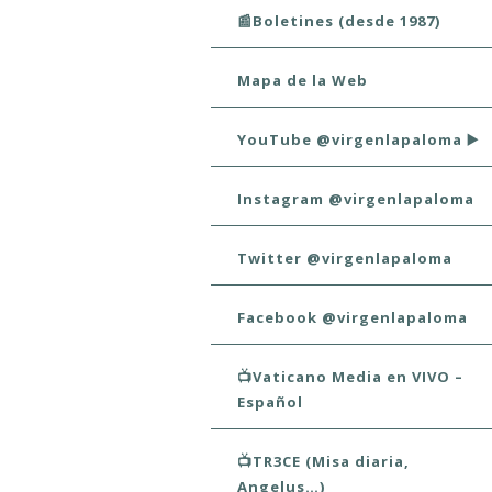
📰Boletines (desde 1987)
Mapa de la Web
YouTube @virgenlapaloma ▶️
Instagram @virgenlapaloma
Twitter @virgenlapaloma
Facebook @virgenlapaloma
📺Vaticano Media en VIVO –
Español
📺TR3CE (Misa diaria,
Angelus…)