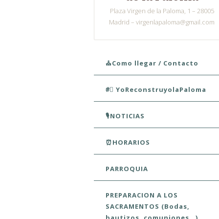
Plaza Virgen de la Paloma, 1 – 28005
Madrid – virgenlapaloma@gmail.com
Skip to content
⛪Como llegar / Contacto
#⃣ YoReconstruyolaPaloma
🎙️NOTICIAS
⏰HORARIOS
PARROQUIA
PREPARACION A LOS
SACRAMENTOS (Bodas,
bautizos, comuniones…)