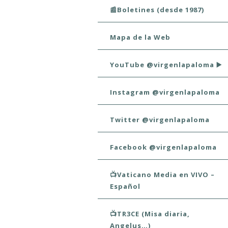
📰Boletines (desde 1987)
Mapa de la Web
YouTube @virgenlapaloma ▶️
Instagram @virgenlapaloma
Twitter @virgenlapaloma
Facebook @virgenlapaloma
📺Vaticano Media en VIVO –
Español
📺TR3CE (Misa diaria,
Angelus…)