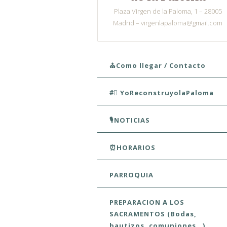
Plaza Virgen de la Paloma, 1 – 28005
Madrid – virgenlapaloma@gmail.com
Skip to content
⛪Como llegar / Contacto
#⃣ YoReconstruyolaPaloma
🎙️NOTICIAS
⏰HORARIOS
PARROQUIA
PREPARACION A LOS
SACRAMENTOS (Bodas,
bautizos, comuniones…)