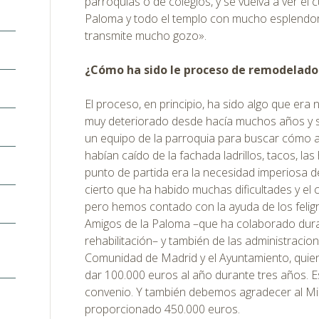
parroquias o de colegios, y se vuelva a ver el 
Paloma y todo el templo con mucho esplendor
transmite mucho gozo».
¿Cómo ha sido le proceso de remodelado
El proceso, en principio, ha sido algo que era 
muy deteriorado desde hacía muchos años y 
un equipo de la parroquia para buscar cómo a
habían caído de la fachada ladrillos, tacos, l
punto de partida era la necesidad imperiosa de
cierto que ha habido muchas dificultades y el c
pero hemos contado con la ayuda de los feligr
Amigos de la Paloma –que ha colaborado dura
rehabilitación– y también de las administracio
Comunidad de Madrid y el Ayuntamiento, qui
dar 100.000 euros al año durante tres años. 
convenio. Y también debemos agradecer al Mi
proporcionado 450.000 euros.