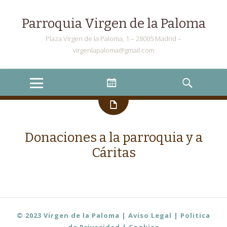
Parroquia Virgen de la Paloma
Plaza Virgen de la Paloma, 1 – 28005 Madrid –
virgenlapaloma@gmail.com
Menu
Widgets
Search
Donaciones a la parroquia y a
Cáritas
© 2023 Virgen de la Paloma | Aviso Legal
| Politica