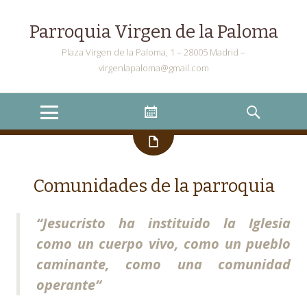
Parroquia Virgen de la Paloma
Plaza Virgen de la Paloma, 1 – 28005 Madrid –
virgenlapaloma@gmail.com
Menu
Widgets
Search
Comunidades de la parroquia
“
Jesucristo ha instituido la Iglesia
como un cuerpo vivo, como un pueblo
caminante, como una comunidad
operante
“